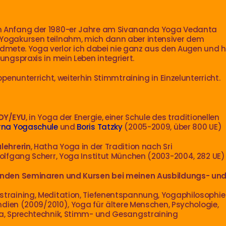
n Anfang der 1980-er Jahre am Sivananda Yoga Vedanta
Yogakursen teilnahm, mich dann aber intensiver dem
 widmete. Yoga verlor ich dabei nie ganz aus den Augen und 
ungspraxis in mein Leben integriert.
ppenunterricht, weiterhin Stimmtraining in Einzelunterricht.
BDY/EYU
, in Yoga der Energie, einer Schule des traditionellen
urna Yogaschule
und
Boris Tatzky
(2005-2009, über 800 UE)
lehrerin
, Hatha Yoga in der Tradition nach Sri
Wolfgang Scherr, Yoga Institut München (2003-2004, 282 UE)
denden Seminaren und Kursen
bei meinen Ausbildungs- un
straining, Meditation, Tiefenentspannung, Yogaphilosophi
Indien (2009/2010), Yoga für ältere Menschen, Psychologie,
da, Sprechtechnik, Stimm- und Gesangstraining