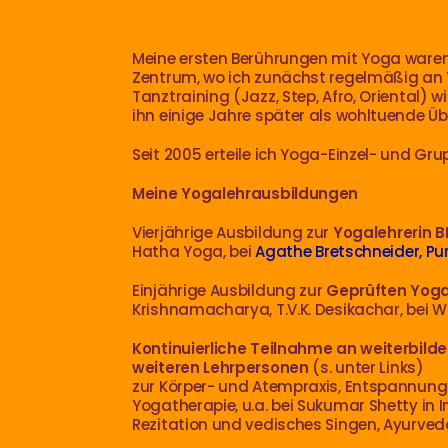
Meine ersten Berührungen mit Yoga ware
Zentrum, wo ich zunächst regelmäßig an 
Tanztraining (Jazz, Step, Afro, Oriental)
ihn einige Jahre später als wohltuende Üb
Seit 2005 erteile ich Yoga-Einzel- und Gru
Meine Yogalehrausbildungen
Vierjährige Ausbildung zur
Yogalehrerin 
Hatha Yoga, bei
Agathe Bretschneider, P
Einjährige Ausbildung zur
Geprüften Yoga
Krishnamacharya, T.V.K. Desikachar, bei 
Kontinuierliche Teilnahme an weiterbil
weiteren Lehrpersonen
(s. unter Links)
zur Körper- und Atempraxis, Entspannung
Yogatherapie, u.a. bei Sukumar Shetty in 
Rezitation und vedisches Singen, Ayurve