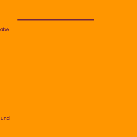
habe
d
e und