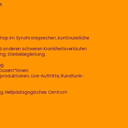
n
op im Synchronsprechen, kontinuierliche
d anderen schweren Krankheitsverläufen
ng, Sterbebegleitung.
ng
 Dozent*Innen
produktionen, Live-Auftritte, Rundfunk-
gung, Heilpädagogisches Centrum