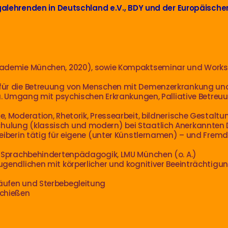
alehrenden in Deutschland e.V., BDY
und der Europäische
Akademie München, 2020), sowie Kompaktseminar und Worksh
 für die Betreuung von Menschen mit Demenzerkrankung un
u.a. Umgang mit psychischen Erkrankungen, Palliative Betreuu
, Moderation, Rhetorik, Pressearbeit, bildnerische Gestaltu
hulung (klassisch und modern) bei Staatlich Anerkannten
reiberin tätig für eigene (unter Künstlernamen) – und Fremd
k, Sprachbehindertenpädagogik, LMU München (o. A.)
Jugendlichen mit körperlicher und kognitiver Beeinträchti
äufen und Sterbebegleitung
schießen