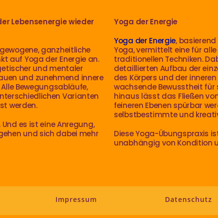
der Lebensenergie wieder
Yoga der Energie
Yoga der Energie
, basierend
sgewogene, ganzheitliche
Yoga, vermittelt eine für a
t auf Yoga der Energie an.
traditionellen Techniken. Dab
rgetischer und mentaler
detaillierten Aufbau der e
auen und zunehmend innere
des Körpers und der innere
. Alle Bewegungsabläufe,
wachsende Bewusstheit für 
terschiedlichen Varianten
hinaus lässt das Fließen vo
sst werden.
feineren Ebenen spürbar wer
selbstbestimmte und kreati
 Und es ist eine Anregung,
gehen und sich dabei mehr
Diese Yoga-Übungspraxis ist
unabhängig von Kondition u
Impressum
Datenschutz